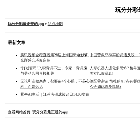
玩分分彩最正
玩分分彩最正规的app
»
站点地图
最新文章
腾讯视频全程直播第28届上海国际电影节,
中国营救菲律宾船员遭反咬一
光影盛会璀璨启幕
“打过官司”入职背调不过，专家：背调应
人形机器人进化多恐怖? 格斗
与劳动合同直接相关
美女以假乱真!
无论和谁做亲家，都要留4个心眼，不是心
绝区零杂谈 简杜的XP点有哪些
机，而是远见
么会如此喜爱鼠鼠?
紫牛AI生活｜江苏考研成绩24日14:00发布
查看网站首页:
玩分分彩最正规的app